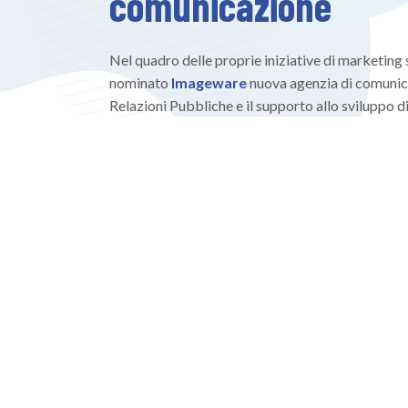
comunicazione
Nel quadro delle proprie iniziative di marketin
nominato
Imageware
nuova agenzia di comunicaz
Relazioni Pubbliche e il supporto allo sviluppo d
“Dall’inizio del 2020 il Gruppo MR Digital ha vissut
necessità delle imprese e delle organizzazioni di av
a gestire l’emergenza del lockdown: remote working
di infrastrutture sicure e affidabili per una nuova tipo
processi; didattica a distanza; servizi pubblici integ
affrontato in modo rapido grazie alle competenze tra
un’organizzazione che già da prima si stava amplian
diffusione di tecnologie innovative in Italia, a un’exp
importanza strategica e leader dei rispettivi mercati
Generale di MR Digital e di BricksLab.
“Stiamo attraversando una nuova evoluzione interna,