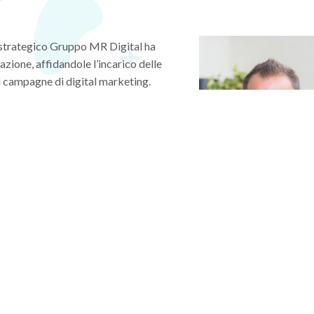
g strategico Gruppo MR Digital ha
ione, affidandole l’incarico delle
i campagne di digital marketing.
o una crescita straordinaria dovuta alla
viare la trasformazione digitale necessaria
 per i dipendenti e implementazione veloce
logia di gestione dei dati, dei flussi, dei
rati e digitali. Uno scenario che abbiamo
sversali dei nostri team di sviluppo, a
do e strutturando in funzione della
ertize consolidata con clienti di
Andrea Russo – Diretto
”
, dichiara Andrea Russo, Direttore
Generale di MR Digital e
Brickslab
 dopo le numerose del passato, che ci vede espandere gli investimenti